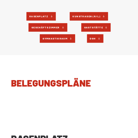
RASENPLATZ
KUNSTRASEN (R/L)
GESCHÄFTSZIMMER
GASTSTÄTTE
GYMNASTIKRAUM
DGH
BELEGUNGSPLÄNE